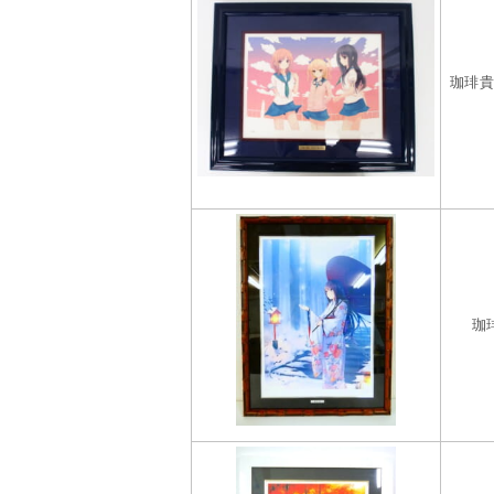
珈琲貴族
珈