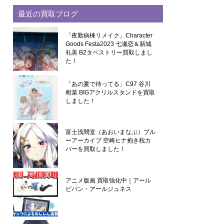
最近の買取ブログ
「夜勤病棟リメイク」Character
Goods Festa2023 七瀬恋＆新城
礼美 B2タペストリー買取しまし
た！
「あの夏で待ってる」C97 谷川
柑菜 BIGアクリルスタンドを買取
しました！
富士浅間堂（あおいまなぶ）ブル
ーアーカイブ 空崎ヒナ抱き枕カ
バーを買取しました！
アニメ版画 買取強化中｜アール
ビバン・アールジュネス