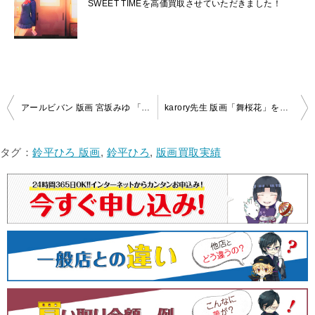
SWEET TIMEを高価買取させていただきました！
投
アールビバン 版画 宮坂みゆ 「Green Garden」を買取しました！
karory先生 版画「舞桜花」をお買取いたしました！
稿
ナ
タグ：
鈴平ひろ 版画
,
鈴平ひろ
,
版画買取実績
ビ
ゲ
ー
シ
ョ
ン