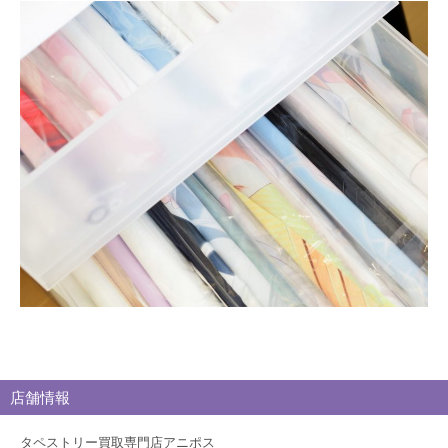
買
取
ブ
ロ
グ
店舗情報
タペストリー買取専門店アニポス