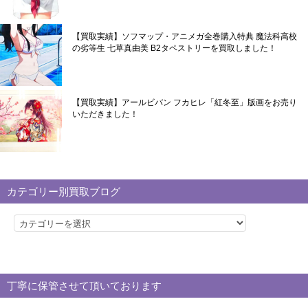
【買取実績】ソフマップ・アニメガ全巻購入特典 魔法科高校
の劣等生 七草真由美 B2タペストリーを買取しました！
【買取実績】アールビバン フカヒレ「紅冬至」版画をお売り
いただきました！
カテゴリー別買取ブログ
カ
テ
ゴ
リ
丁寧に保管させて頂いております
ー
別