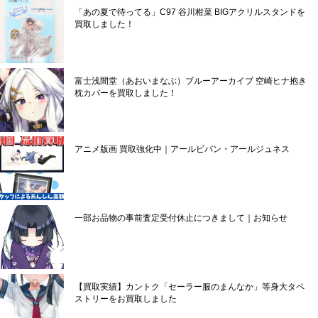
「あの夏で待ってる」C97 谷川柑菜 BIGアクリルスタンドを
買取しました！
富士浅間堂（あおいまなぶ）ブルーアーカイブ 空崎ヒナ抱き
枕カバーを買取しました！
アニメ版画 買取強化中｜アールビバン・アールジュネス
一部お品物の事前査定受付休止につきまして｜お知らせ
【買取実績】カントク「セーラー服のまんなか」等身大タペ
ストリーをお買取しました