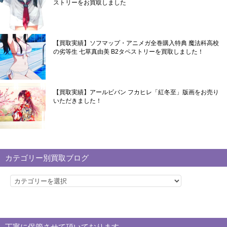
ストリーをお買取しました
【買取実績】ソフマップ・アニメガ全巻購入特典 魔法科高校
の劣等生 七草真由美 B2タペストリーを買取しました！
【買取実績】アールビバン フカヒレ「紅冬至」版画をお売り
いただきました！
カテゴリー別買取ブログ
カ
テ
ゴ
リ
丁寧に保管させて頂いております