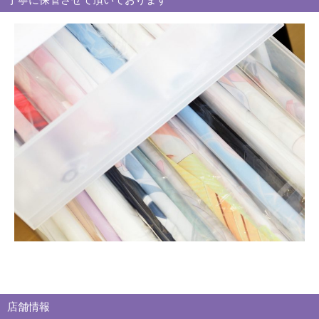
ー
別
買
取
ブ
ロ
グ
店舗情報