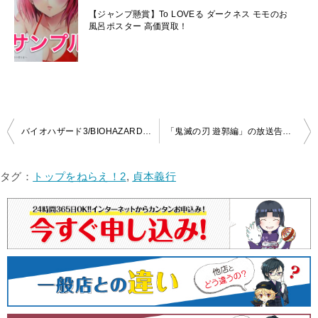
【ジャンプ懸賞】To LOVEる ダークネス モモのお
風呂ポスター 高価買取！
投
バイオハザード3/BIOHAZARD 3 LAST ESCAPE 販促 B2ポスターを高価買取！
「鬼滅の刃 遊郭編」の放送告知用B2ポスターを高価買取！
稿
ナ
タグ：
トップをねらえ！2
,
貞本義行
ビ
ゲ
ー
シ
ョ
ン