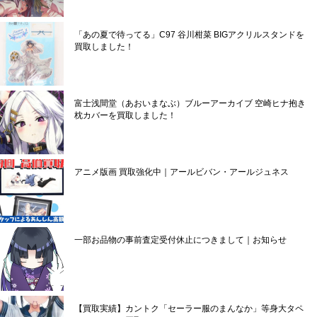
「あの夏で待ってる」C97 谷川柑菜 BIGアクリルスタンドを
買取しました！
富士浅間堂（あおいまなぶ）ブルーアーカイブ 空崎ヒナ抱き
枕カバーを買取しました！
アニメ版画 買取強化中｜アールビバン・アールジュネス
一部お品物の事前査定受付休止につきまして｜お知らせ
【買取実績】カントク「セーラー服のまんなか」等身大タペ