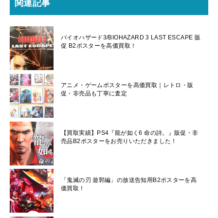
関連記事
バイオハザード3/BIOHAZARD 3 LAST ESCAPE 販
促 B2ポスターを高価買取！
アニメ・ゲームポスターを高価買取｜レトロ・販
促・非売品も丁寧に査定
【買取実績】PS4『龍が如く6 命の詩。』販促・非
売品B2ポスターをお売りいただきました！
「鬼滅の刃 遊郭編」の放送告知用B2ポスターを高
価買取！