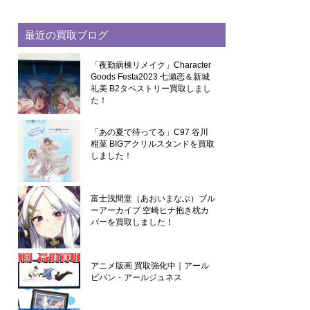
最近の買取ブログ
「夜勤病棟リメイク」Character
Goods Festa2023 七瀬恋＆新城
礼美 B2タペストリー買取しまし
た！
「あの夏で待ってる」C97 谷川
柑菜 BIGアクリルスタンドを買取
しました！
富士浅間堂（あおいまなぶ）ブル
ーアーカイブ 空崎ヒナ抱き枕カ
バーを買取しました！
アニメ版画 買取強化中｜アール
ビバン・アールジュネス