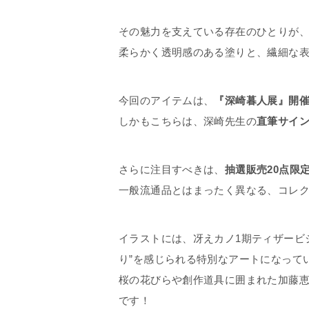
その魅力を支えている存在のひとりが
柔らかく透明感のある塗りと、繊細な
今回のアイテムは、
『深崎暮人展』開
しかもこちらは、深崎先生の
直筆サイ
さらに注目すべきは、
抽選販売20点限
一般流通品とはまったく異なる、コレ
イラストには、冴えカノ1期ティザービ
り”を感じられる特別なアートになって
桜の花びらや創作道具に囲まれた加藤
です！