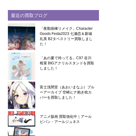
最近の買取ブログ
「夜勤病棟リメイク」Character
Goods Festa2023 七瀬恋＆新城
礼美 B2タペストリー買取しまし
た！
「あの夏で待ってる」C97 谷川
柑菜 BIGアクリルスタンドを買取
しました！
富士浅間堂（あおいまなぶ）ブル
ーアーカイブ 空崎ヒナ抱き枕カ
バーを買取しました！
アニメ版画 買取強化中｜アール
ビバン・アールジュネス