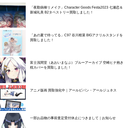
「夜勤病棟リメイク」Character Goods Festa2023 七瀬恋＆
新城礼美 B2タペストリー買取しました！
「あの夏で待ってる」C97 谷川柑菜 BIGアクリルスタンドを
買取しました！
富士浅間堂（あおいまなぶ）ブルーアーカイブ 空崎ヒナ抱き
枕カバーを買取しました！
アニメ版画 買取強化中｜アールビバン・アールジュネス
一部お品物の事前査定受付休止につきまして｜お知らせ