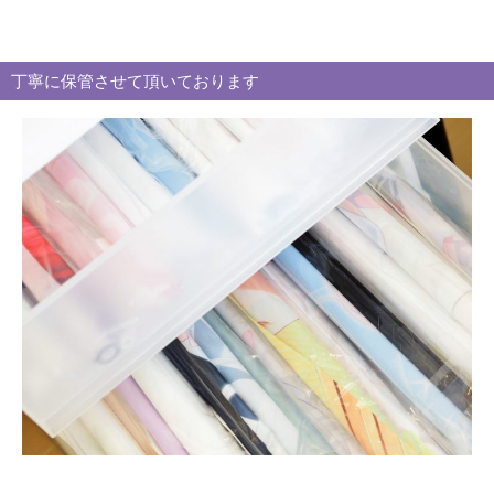
テ
ゴ
リ
丁寧に保管させて頂いております
ー
別
買
取
ブ
ロ
グ