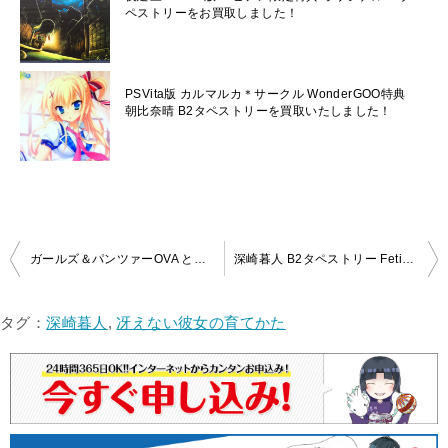
ペストリーをお買取しました！
PSVita版 カルマルカ＊サークル WonderGOO特典
朝比奈晴 B2タペストリーを買取いたしました！
投
ガールズ＆パンツァーOVA とらのあな特典タぺストリーを買取いたしました!!
深崎暮人 B2タペストリー Fetishを買取いたしました!
稿
ナ
タグ：
深崎暮人
,
冴えない彼女の育てかた
ビ
ゲ
ー
シ