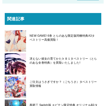
関連記事
NEW GAME! 6巻 とらのあな限定版同梱特典A3タ
ペストリー高価買取！
冴えない彼女の育てかた♭Ｂ１タペストリー（とら
のあな全巻特典）を買取いたしました!
ご注文はうさぎですか？（ごちうさ）タペストリー
買取情報
夜廻三 Switch版 エビテン限定特典 オリジナルB3タ