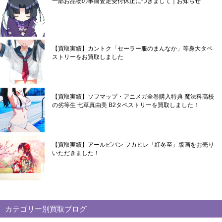
一部お品物の事前査定受付休止につきまして｜お知らせ
【買取実績】カントク「セーラー服のまんなか」等身大タペ
ストリーをお買取しました
【買取実績】ソフマップ・アニメガ全巻購入特典 魔法科高校
の劣等生 七草真由美 B2タペストリーを買取しました！
【買取実績】アールビバン フカヒレ「紅冬至」版画をお売り
いただきました！
カテゴリー別買取ブログ