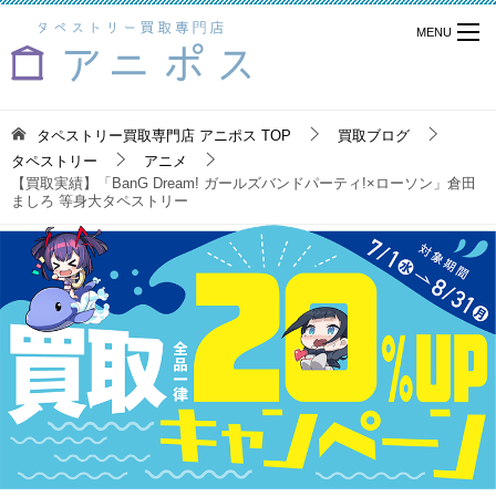
タペストリー買取専門店 アニポス
TOP
買取ブログ
タペストリー
アニメ
【買取実績】「BanG Dream! ガールズバンドパーティ!×ローソン」倉田
ましろ 等身大タペストリー