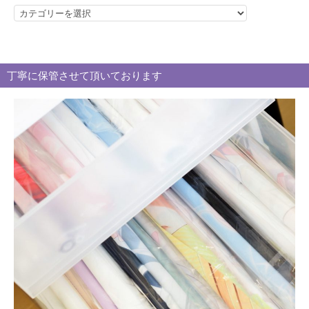
カ
テ
ゴ
リ
丁寧に保管させて頂いております
ー
別
買
取
ブ
ロ
グ