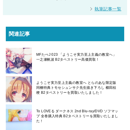
執筆記事一覧
関連記事
MFたぺJ 023 「ようこそ実力至上主義の教室へ」
一之瀬帆波 B2タペストリー高価買取！
ようこそ実力至上主義の教室へ とらのあな限定版
同梱特典トモセシュンサク先生描き下ろし 櫛田桔
梗 B2タペストリーを買取いたしました！
To LOVEる ダークネス 2nd Blu-ray/DVD ソフマッ
プ 全巻購入特典 B2タペストリーを買取いたしまし
た！