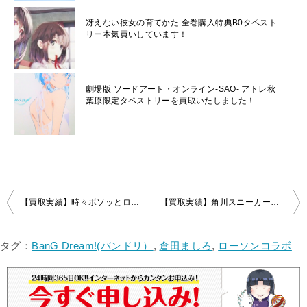
冴えない彼女の育てかた 全巻購入特典B0タペスト
リー本気買いしています！
劇場版 ソードアート・オンライン-SAO- アトレ秋
葉原限定タペストリーを買取いたしました！
投
【買取実績】時々ボソッとロシア語でデレる隣のアーリャさんBlu-ray/DVD 1～3巻 ゲーマーズ連動購入特典 描き下ろしB2タペストリー（マーシャ）
【買取実績】角川スニーカー文庫創刊35周年記念 描き下ろし等身大タペストリー『涼宮ハルヒシリーズ』涼宮ハルヒ
稿
ナ
タグ：
BanG Dream!(バンドリ）
,
倉田ましろ
,
ローソンコラボ
ビ
ゲ
ー