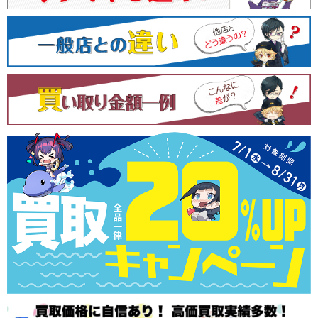
シ
ョ
ン