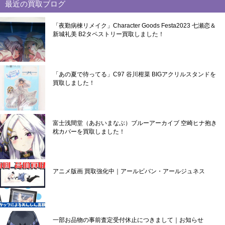
最近の買取ブログ
「夜勤病棟リメイク」Character Goods Festa2023 七瀬恋＆
新城礼美 B2タペストリー買取しました！
「あの夏で待ってる」C97 谷川柑菜 BIGアクリルスタンドを
買取しました！
富士浅間堂（あおいまなぶ）ブルーアーカイブ 空崎ヒナ抱き
枕カバーを買取しました！
アニメ版画 買取強化中｜アールビバン・アールジュネス
一部お品物の事前査定受付休止につきまして｜お知らせ