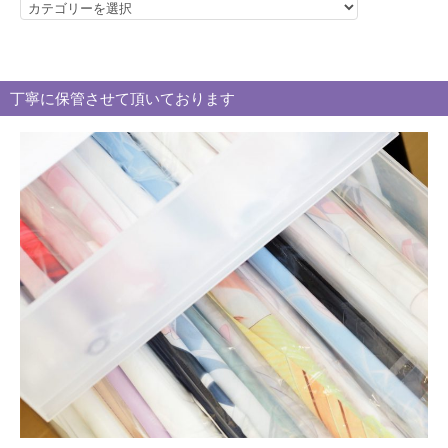
カ
テ
ゴ
リ
丁寧に保管させて頂いております
ー
別
買
取
ブ
ロ
グ