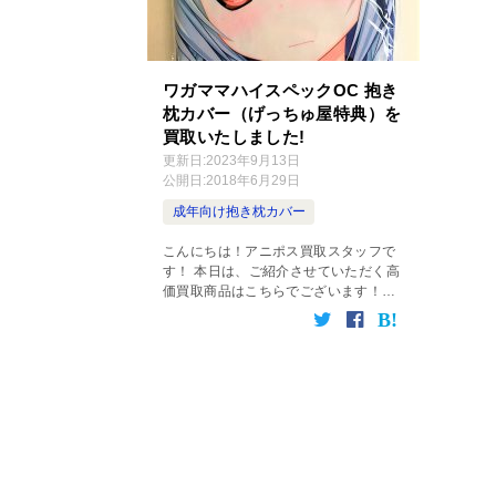
ワガママハイスペックOC 抱き
枕カバー（げっちゅ屋特典）を
買取いたしました!
更新日:
2023年9月13日
公開日:
2018年6月29日
成年向け抱き枕カバー
こんにちは！アニポス買取スタッフで
す！ 本日は、ご紹介させていただく高
価買取商品はこちらでございます！
「ワガママハイスペックOC」げっちゅ
屋様特典 鳴海兎亜 描き下ろし抱き枕
カバー ＰＣソフトブランド「まどそふ
と」から […]