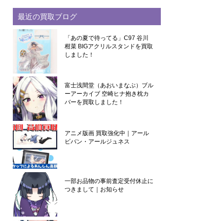
最近の買取ブログ
「あの夏で待ってる」C97 谷川
柑菜 BIGアクリルスタンドを買取
しました！
富士浅間堂（あおいまなぶ）ブル
ーアーカイブ 空崎ヒナ抱き枕カ
バーを買取しました！
アニメ版画 買取強化中｜アール
ビバン・アールジュネス
一部お品物の事前査定受付休止に
つきまして｜お知らせ