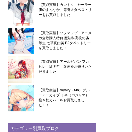
【買取実績】カントク「セーラー
服のまんなか」等身大タペストリ
ーをお買取しました
【買取実績】ソフマップ・アニメ
ガ全巻購入特典 魔法科高校の劣
等生 七草真由美 B2タペストリー
を買取しました！
【買取実績】アールビバン フカ
ヒレ「紅冬至」版画をお売りいた
だきました！
【買取実績】royalty（Mh）ブル
ーアーカイブ トキ（パジャマ）
抱き枕カバーをお買取しまし
た！！
カテゴリー別買取ブログ