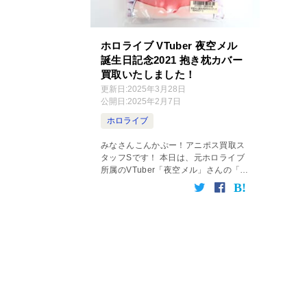
ホロライブ VTuber 夜空メル
誕生日記念2021 抱き枕カバー
買取いたしました！
更新日:
2025年3月28日
公開日:
2025年2月7日
ホロライブ
みなさんこんかぷー！アニポス買取ス
タッフSです！ 本日は、元ホロライブ
所属のVTuber「夜空メル」さんの「誕
生日記念2021 抱き枕カバー」を買取
しましたので、こちらをご紹介しま
す！ 夜空メル 誕生日記念2021 抱き
[…]