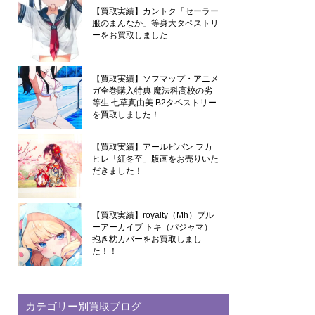
【買取実績】カントク「セーラー
服のまんなか」等身大タペストリ
ーをお買取しました
【買取実績】ソフマップ・アニメ
ガ全巻購入特典 魔法科高校の劣
等生 七草真由美 B2タペストリー
を買取しました！
【買取実績】アールビバン フカ
ヒレ「紅冬至」版画をお売りいた
だきました！
【買取実績】royalty（Mh）ブル
ーアーカイブ トキ（パジャマ）
抱き枕カバーをお買取しまし
た！！
カテゴリー別買取ブログ