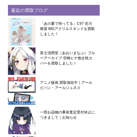
最近の買取ブログ
「あの夏で待ってる」C97 谷川
柑菜 BIGアクリルスタンドを買取
しました！
富士浅間堂（あおいまなぶ）ブル
ーアーカイブ 空崎ヒナ抱き枕カ
バーを買取しました！
アニメ版画 買取強化中｜アール
ビバン・アールジュネス
一部お品物の事前査定受付休止に
つきまして｜お知らせ