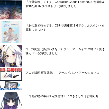
「夜勤病棟リメイク」Character Goods Festa2023 七瀬恋＆
新城礼美 B2タペストリー買取しました！
「あの夏で待ってる」C97 谷川柑菜 BIGアクリルスタンドを
買取しました！
富士浅間堂（あおいまなぶ）ブルーアーカイブ 空崎ヒナ抱き
枕カバーを買取しました！
アニメ版画 買取強化中｜アールビバン・アールジュネス
一部お品物の事前査定受付休止につきまして｜お知らせ