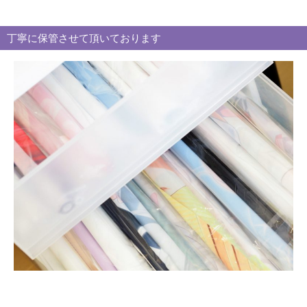
ゴ
リ
丁寧に保管させて頂いております
ー
別
買
取
ブ
ロ
グ