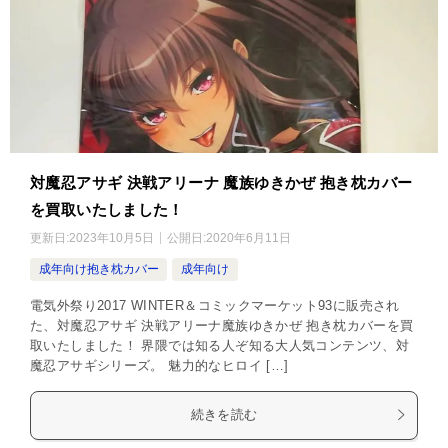
対魔忍アサギ 決戦アリーナ 魔族ゆきかぜ 抱き枕カバー
を買取いたしました！
更新日:
2023年10月5日
公開日:
2020年6月11日
成年向け抱き枕カバー
成年向け
電気外祭り2017 WINTER＆コミックマーケット93に販売され
た、対魔忍アサギ 決戦アリーナ魔族ゆきかぜ 抱き枕カバーを買
取いたしました！ 界隈では知る人ぞ知る大人気コンテンツ、対
魔忍アサギシリーズ。 魅力的なヒロイ […]
続きを読む