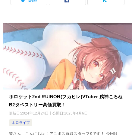
Tweet
ホロケット2nd RUINON(フカヒレ)VTuber 戌神ころね
B2タペストリー高価買取！
更新日:
2024年12月24日
公開日:
2023年4月6日
ホロライブ
皆さん、こんにちは！アニポス買取スタッフKです！ 今回は、