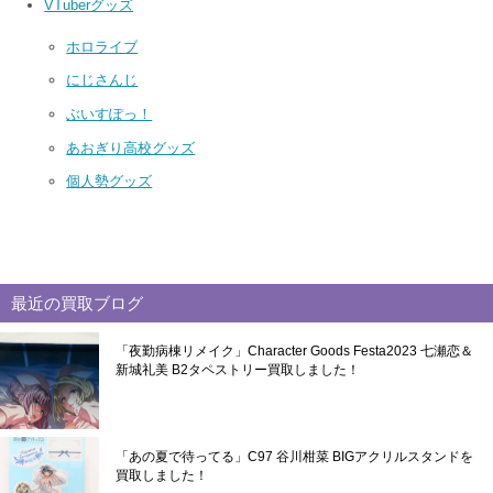
VTuberグッズ
ホロライブ
にじさんじ
ぶいすぽっ！
あおぎり高校グッズ
個人勢グッズ
最近の買取ブログ
「夜勤病棟リメイク」Character Goods Festa2023 七瀬恋＆
新城礼美 B2タペストリー買取しました！
「あの夏で待ってる」C97 谷川柑菜 BIGアクリルスタンドを
買取しました！