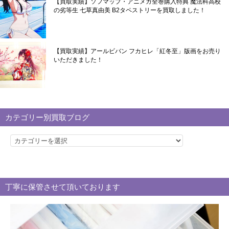
【買取実績】ソフマップ・アニメガ全巻購入特典 魔法科高校
の劣等生 七草真由美 B2タペストリーを買取しました！
【買取実績】アールビバン フカヒレ「紅冬至」版画をお売り
いただきました！
カテゴリー別買取ブログ
カ
テ
ゴ
リ
丁寧に保管させて頂いております
ー
別
買
取