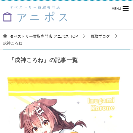
タペストリー買取専門店 アニポス
TOP
買取ブログ
戌神ころね
「戌神ころね」の記事一覧