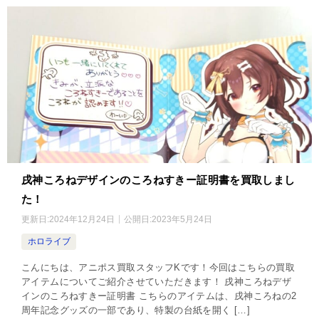
戌神ころねデザインのころねすきー証明書を買取しまし
た！
更新日:
2024年12月24日
公開日:
2023年5月24日
ホロライブ
こんにちは、アニポス買取スタッフKです！今回はこちらの買取
アイテムについてご紹介させていただきます！ 戌神ころねデザ
インのころねすきー証明書 こちらのアイテムは、戌神ころねの2
周年記念グッズの一部であり、特製の台紙を開く […]