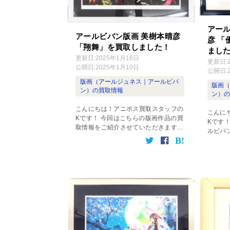
アール
アールビバン版画 美樹本晴彦
彦 「
「翔舞」を買取しました！
まし
更新日:
2025年1月16日
更新日:
公開日:
2025年1月10日
公開日:
版画（アールジュネス｜アールビバ
版画
ン）の買取情報
ン）
こんにちは！アニポス買取スタッフの
こんに
Kです！ 今回はこちらの版画作品の買
Kです
取情報をご紹介させていただきます。
ルビバ
版画 美樹本晴彦「翔舞」 買取商品に
画「優
ついて こちらは、美樹本晴彦先生が手
で、そ
掛けた、アニメ「甲鉄城のカバネリ」
だきます
のBlu […]
雨」 作家