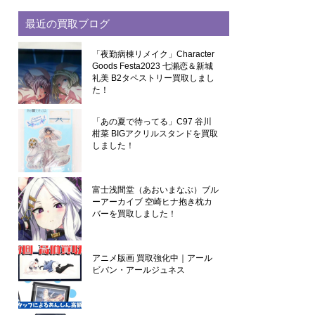
最近の買取ブログ
「夜勤病棟リメイク」Character
Goods Festa2023 七瀬恋＆新城
礼美 B2タペストリー買取しまし
た！
「あの夏で待ってる」C97 谷川
柑菜 BIGアクリルスタンドを買取
しました！
富士浅間堂（あおいまなぶ）ブル
ーアーカイブ 空崎ヒナ抱き枕カ
バーを買取しました！
アニメ版画 買取強化中｜アール
ビバン・アールジュネス