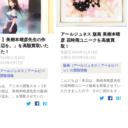
アールジュネス 版画 美樹本晴
 】美樹本晴彦先生の作
彦 花時雨ユニークを高価買
水辺を。」を高額買取いた
取！
した！
更新日:
2024年11月18日
公開日:
2023年4月13日
2024年11月18日
2023年4月27日
版画（アールジュネス｜アールビバ
ン）の買取情報
（アールジュネス｜アールビバ
の買取情報
こんにちは！本日は、美樹本晴彦先生
の花時雨ユニーク版画を買取させてい
ちは、アニポス買取スタッフK
ただきましたので、そのご紹介をさせ
今回は、美樹本晴彦先生の版画
ていただきます。 商品概要 作家名：
水辺を。」を買取させていただ
美樹本晴彦 作品名：花時雨ユニーク
たので、こちらの商品について
技法：ジクレ+手彩 参考買取価格：６
と感想をご紹介させていただき
０,０００ […]
 商品情報 ・作家名：美樹本晴
品名： […]