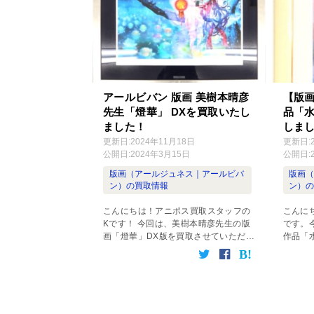
アールビバン 版画 美樹本晴彦
【版画
先生「燈華」 DXを買取いたし
品「
ました！
しま
更新日:
2024年11月18日
更新日:
公開日:
2024年3月15日
公開日:
版画（アールジュネス｜アールビバ
版画
ン）の買取情報
ン）
こんにちは！アニポス買取スタッフの
こんに
Kです！ 今回は、美樹本晴彦先生の版
です。
画「燈華」DX版を買取させていただき
作品「
ましたので、そちらについてご紹介い
きまし
たします！ 「アールビバン 版画 美樹
の詳細
本晴彦『燈華』DX」 商品概要 「燈
ます。
華」D […]
彦 ・作