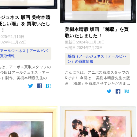
ジュネス 版画 美樹本晴
優しい雨」を 買取いたし
美樹本晴彦 版画 「穂馨」を買
た！
取いたしました！
2025年1月16日
更新日:
2024年11月18日
2024年11月22日
公開日:
2024年7月23日
（アールジュネス｜アールビバ
の買取情報
版画（アールジュネス｜アールビバ
ン）の買取情報
ちは、アニポス買取スタッフの
こんにちは、アニポス買取スタッフの
！今回はアールジュネス（アー
Kです！ 今回は、 美樹本晴彦先生の版
ン）製作、美樹本晴彦先生の版
画 「穂馨」を買取させていただきまし
しい雨」を買取いたしましたの
たので、そちらについてご紹介させて
ちらについてご紹介させていた
いただきます！ 美樹本晴彦 版画 「穂
！ 美樹本晴彦 版画 「優しい
馨」 作家名：美樹本晴彦 作品名：穂
名 […]
馨 […]