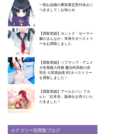
一部お品物の事前査定受付休止に
つきまして｜お知らせ
【買取実績】カントク「セーラー
服のまんなか」等身大タペストリ
ーをお買取しました
【買取実績】ソフマップ・アニメ
ガ全巻購入特典 魔法科高校の劣
等生 七草真由美 B2タペストリー
を買取しました！
【買取実績】アールビバン フカ
ヒレ「紅冬至」版画をお売りいた
だきました！
カテゴリー別買取ブログ