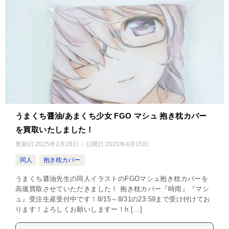
うまくち醤油/あまくち少女 FGO マシュ 抱き枕カバー
を買取いたしました！
更新日:
2025年2月26日
公開日:
2020年4月15日
同人
抱き枕カバー
うまくち醤油先生の同人イラストのFGOマシュ抱き枕カバーを
高価買取させていただきました！ 抱き枕カバー『時雨』『マシ
ュ』受注生産受付中です！8/15～8/31の23:59まで受け付けてお
ります！よろしくお願いしますー！h […]