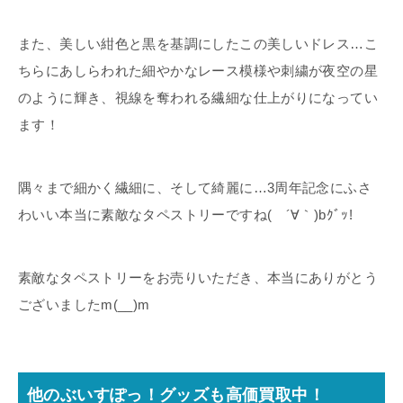
また、美しい紺色と黒を基調にしたこの美しいドレス…こ
ちらにあしらわれた細やかなレース模様や刺繍が夜空の星
のように輝き、視線を奪われる繊細な仕上がりになってい
ます！
隅々まで細かく繊細に、そして綺麗に…3周年記念にふさ
わいい本当に素敵なタペストリーですね( ´∀｀)bｸﾞｯ!
素敵なタペストリーをお売りいただき、本当にありがとう
ございましたm(__)m
他のぶいすぽっ！グッズも高価買取中！