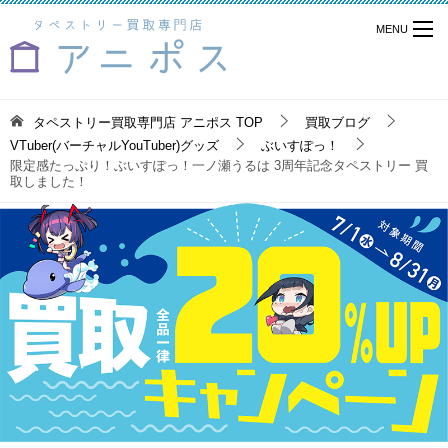
タペストリー買取専門店 アニポス
TOP
買取ブログ
VTuber(バーチャルYouTuber)グッズ
ぶいすぽっ！
限定感たっぷり！ぶいすぽっ！一ノ瀬うるは 3周年記念タペストリー 買
取しました！