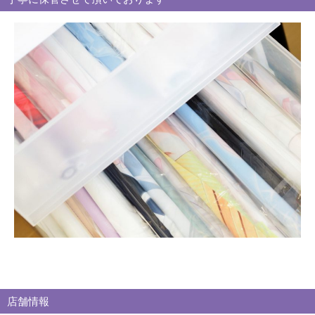
ー
別
買
取
ブ
ロ
グ
店舗情報