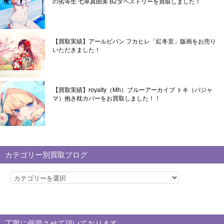
の劣等生 七草真由美 B2タペストリーを買取しました！
【買取実績】アールビバン フカヒレ「紅冬至」版画をお売り
いただきました！
【買取実績】royalty（Mh）ブルーアーカイブ トキ（パジャ
マ）抱き枕カバーをお買取しました！！
カテゴリー別買取ブログ
カ
テ
ゴ
リ
丁寧に保管させて頂いております