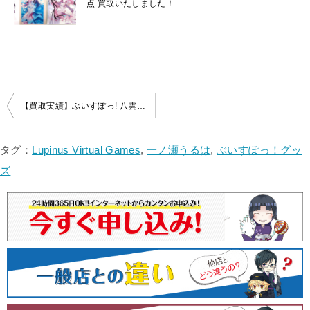
点 買取いたしました！
投
【買取実績】ぶいすぽっ! 八雲べに 活動3周年記念2024 抱き枕カバーをお売りいただきました！
稿
ナ
タグ：
Lupinus Virtual Games
,
一ノ瀬うるは
,
ぶいすぽっ！グッ
ビ
ズ
ゲ
ー
シ
ョ
ン