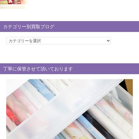
カテゴリー別買取ブログ
カ
テ
ゴ
リ
丁寧に保管させて頂いております
ー
別
買
取
ブ
ロ
グ