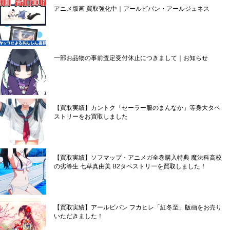
アニメ版画 買取強化中｜アールビバン・アールジュネス
一部お品物の事前査定受付休止につきまして｜お知らせ
【買取実績】カントク「セーラー服のまんなか」等身大タペ
ストリーをお買取しました
【買取実績】ソフマップ・アニメガ全巻購入特典 魔法科高校
の劣等生 七草真由美 B2タペストリーを買取しました！
【買取実績】アールビバン フカヒレ「紅冬至」版画をお売り
いただきました！