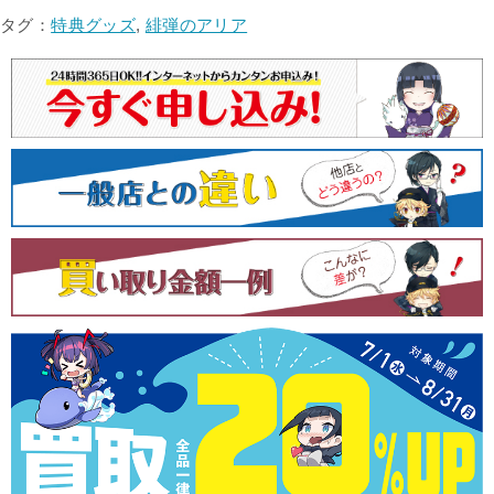
ナ
タグ：
特典グッズ
,
緋弾のアリア
ビ
ゲ
ー
シ
ョ
ン