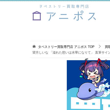
タペストリー買取専門店 アニポス
TOP
買
望月しいな 「溢れた想いは水華になりて」 直筆サイ