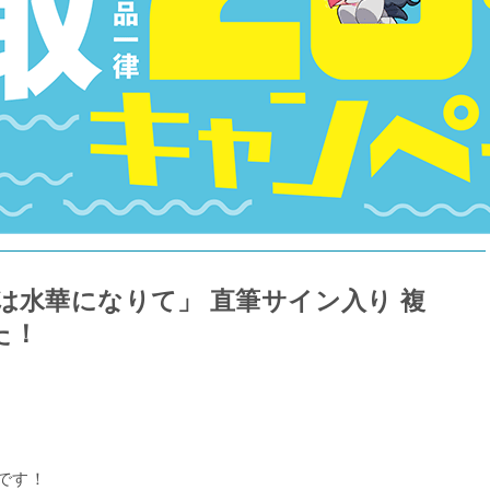
は水華になりて」 直筆サイン入り 複
た！
です！