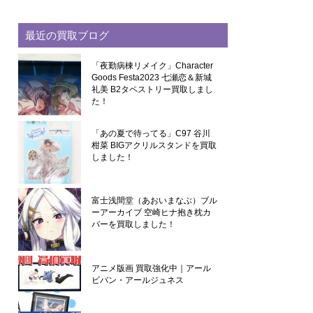
最近の買取ブログ
「夜勤病棟リメイク」Character
Goods Festa2023 七瀬恋＆新城
礼美 B2タペストリー買取しまし
た！
「あの夏で待ってる」C97 谷川
柑菜 BIGアクリルスタンドを買取
しました！
富士浅間堂（あおいまなぶ）ブル
ーアーカイブ 空崎ヒナ抱き枕カ
バーを買取しました！
アニメ版画 買取強化中｜アール
ビバン・アールジュネス