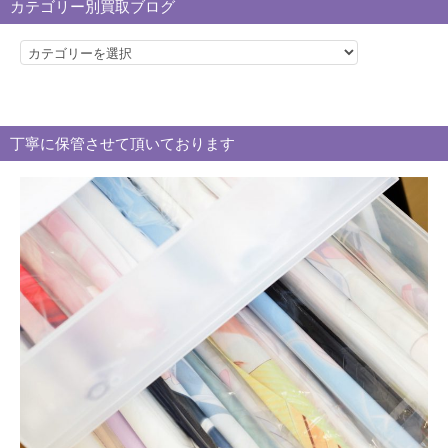
カテゴリー別買取ブログ
カ
テ
ゴ
リ
丁寧に保管させて頂いております
ー
別
買
取
ブ
ロ
グ