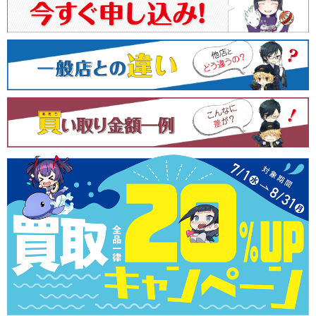
ー
シ
ョ
ン