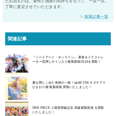
たお品ものは、愛情と感謝の気持ちをもって、一点一点、
丁寧に査定させていただきます。
執筆記事一覧
関連記事
『ソードアート・オンライン』 著者＆イラストレ
ーター箔押しサイン入り複製原画2019を買取！
夏を閉じこめた奇跡の一枚！upd8 C96 キズナアイ
ひまわり畑 複製原画 買取いたしました！
ONE PIECE ２億部突破記念 高級複製原画 を買取
いたしました！