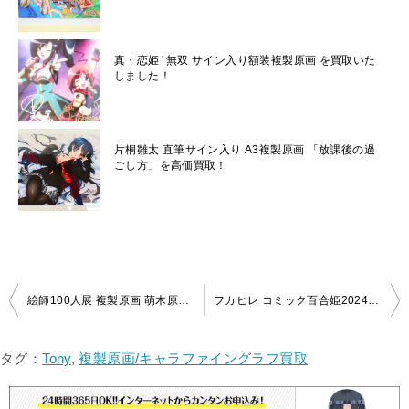
真・恋姫†無双 サイン入り額装複製原画 を買取いた
しました！
片桐雛太 直筆サイン入り A3複製原画 「放課後の過
ごし方」を高価買取！
投
絵師100人展 複製原画 萌木原ふみたけ「銀河鉄道に夢見て」を買取いたしました！
フカヒレ コミック百合姫2024年5月号 ジークレー複製原画を買取しました！
稿
ナ
タグ：
Tony
,
複製原画/キャラファイングラフ買取
ビ
ゲ