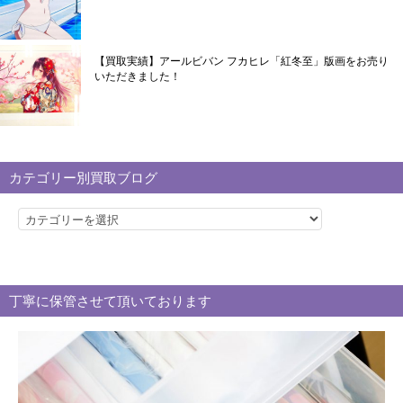
【買取実績】アールビバン フカヒレ「紅冬至」版画をお売り
いただきました！
カテゴリー別買取ブログ
カ
テ
ゴ
リ
丁寧に保管させて頂いております
ー
別
買
取
ブ