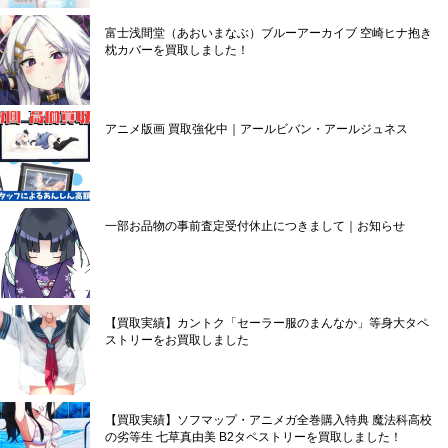
富士浅間堂（あおいまなぶ）ブルーアーカイブ 空崎ヒナ抱き
枕カバーを買取しました！
アニメ版画 買取強化中｜アールビバン・アールジュネス
一部お品物の事前査定受付休止につきまして｜お知らせ
【買取実績】カントク「セーラー服のまんなか」等身大タペ
ストリーをお買取しました
【買取実績】ソフマップ・アニメガ全巻購入特典 魔法科高校
の劣等生 七草真由美 B2タペストリーを買取しました！