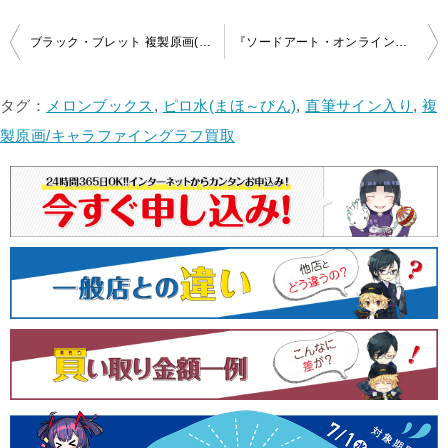
投
ブラック・ブレット 複製原画(作者＆イラストレーター直筆サイン入り)を高価買取！
『ソードアート・オンライン』 著者＆イラストレーター箔押しサイン入り複製原画2019を買取！
稿
ナ
タグ：
メロンブックス
,
ピロ水(まほ～びん)
,
直筆サイン入り
,
複
ビ
製原画/キャラファイングラフ買取
ゲ
ー
シ
ョ
ン